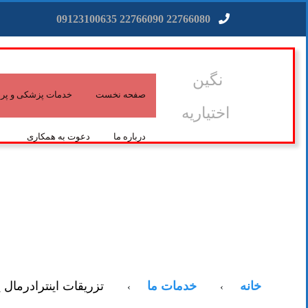
22766080 22766090 09123100635
نگین
صفحه نخست
خدمات پزشکی و پرس
اختیاریه
درباره ما
دعوت به همکاری
خانه
خدمات ما
تزریقات اینترادرمال 
›
›