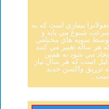
نفولانزا بيماري است که به
رعت شيوع مي يابد و
وسط سويه هاي مختلفي
ه هر ساله تغيير مي کنند
يجاد مي شود به همين
ليل است که هر سال نياز
ه تزريق واکسن جديد
ست .