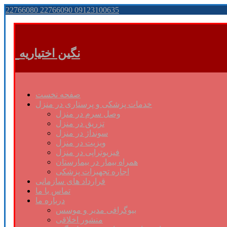
22766080 22766090 09123100635
نگین اختیاریه
صفحه نخست
خدمات پزشکی و پرستاری در منزل
وصل سرم در منزل
تزریق در منزل
سونداژ در منزل
ویزیت در منزل
فیزیوتراپی در منزل
همراه بیمار در بیمارستان
اجاره تجهیزات پزشکی
قرارداد های سازمانی
تماس با ما
درباره ما
بیوگرافی مدیر و موسس
منشور اخلاقی