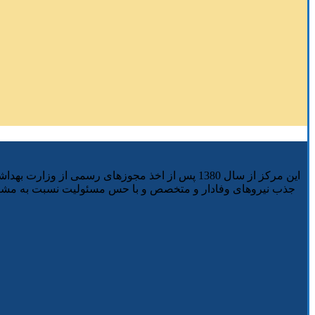
این مرکز از سال 1380 پس از اخذ مجوزهای رسمی ا
جذب نیروهای وفادار و متخصص و با حس مسئولیت نسبت به مشتری