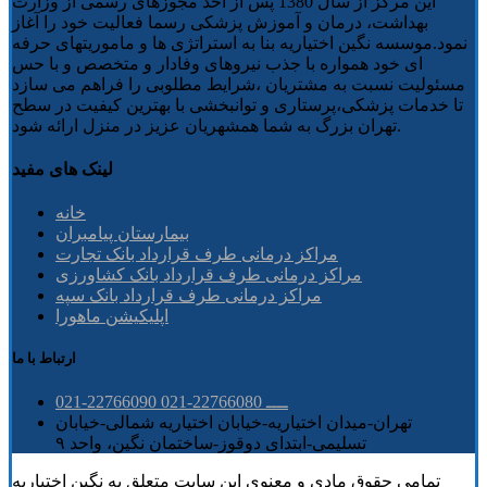
این مرکز از سال 1380 پس از اخذ مجوزهای رسمی از وزارت
بهداشت، درمان و آموزش پزشکی رسما فعالیت خود را آغاز
نمود.موسسه نگین اختیاریه بنا به استراتژی ها و ماموریتهای حرفه
ای خود همواره با جذب نیروهای وفادار و متخصص و با حس
مسئولیت نسبت به مشتریان ،شرایط مطلوبی را فراهم می سازد
تا خدمات پزشکی،پرستاری و توانبخشی با بهترین کیفیت در سطح
تهران بزرگ به شما همشهریان عزیز در منزل ارائه شود.
لینک های مفید
خانه
بیمارستان پیامبران
مراکز درمانی طرف قرارداد بانک تجارت
مراکز درمانی طرف قرارداد بانک کشاورزی
مراکز درمانی طرف قرارداد بانک سپه
اپلیکیشن ماهورا
ارتباط با ما
021-22766090 ــــ 22766080-021
تهران-میدان اختیاریه-خیابان اختیاریه شمالی-خیابان
تسلیمی-ابتدای دوقوز-ساختمان نگین، واحد ۹
تمامی حقوق مادی و معنوی این سایت متعلق به نگین اختیاریه