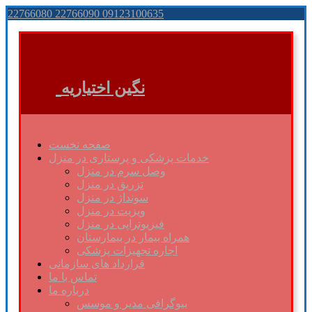
22766080 22766090 09123100635
نگین اختیاریه
صفحه نخست
خدمات پزشکی و پرستاری در منزل
وصل سرم در منزل
تزریق در منزل
سونداژ در منزل
ویزیت در منزل
فیزیوتراپی در منزل
همراه بیمار در بیمارستان
اجاره تجهیزات پزشکی
قرارداد های سازمانی
تماس با ما
درباره ما
بیوگرافی مدیر و موسس