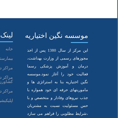
پرستاری و معاونت پرستاری است و یکی از مس
رئیس انجمن ملی پرستاری جامعه نگر ادامه دا
مشکلاتی وجود دارد. باید به سمت فعال کردن این
سلامت دیجیتال و نظارت بر این مراکز و برخورد 
لینک 
موسسه نگین اختیاریه
دکتر محمد میرزابیگی، رئیس کل سازمان نظام
خانه
این مرکز از سال 1380 پس از اخذ
بیماری‌های واگیر هم تمام شدنی نیست. این مسائ
مجوزهای رسمی از وزارت بهداشت،
بیمارستا
کرده است.
درمان و آموزش پزشکی رسما
مراکز د
وی گفت: در عرصه دنیای مجازی که گسترده تر 
فعالیت خود را آغاز نمود.موسسه
مراکز د
کشاورز
تا پنجم متناسب با نیازهای این نسل‌ها ارائه شو
نگین اختیاریه بنا به استراتژی ها و
ماموریتهای حرفه ای خود همواره با
بود و پرستاران در عرصه خدمت غیربیمارستانی می‌
مراکز د
جذب نیروهای وفادار و متخصص و با
دکتر میرزابیگی افزود: در این فضای جدید مراکز 
اپلیکیشن
حس مسئولیت نسبت به مشتریان
کنار خودشان داشته باشند و برای فعالیت در فضا
،شرایط مطلوبی را فراهم می سازد
جدید ابتکار عمل را از دست ندهند.