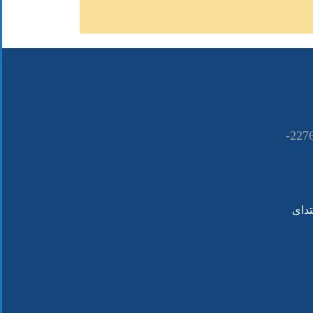
021-22766090 ــــ 22766080-
تدای