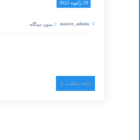
29 ژانویه 2022
master_admin
بدون دیدگاه
در جلسه کارگروه پرستاری جامعه نگر اعلام شد
ادامه مطلب
جلسه کارگروه پرستاری جامعه گر با حضور م
پرستاری برگزار شد. در این نشست بر تسهیل
واگذاری نظارت به اتحادیه ها، لزوم توسعه این م
و حمایت از حقوق اقشار آسیب پذیر تاکید شد.
رئیس انجمن ملی پرستاری جامعه نگر در دهم
پرستاری جامعه نگر یکی از اولویت‌های خدمات