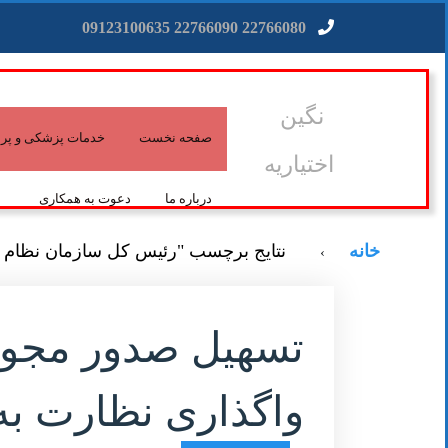
22766080 22766090 09123100635
نگین
صفحه نخست
خدمات پزشکی و پرس
اختیاریه
درباره ما
دعوت به همکاری
خانه
نتایج برچسب "رئیس کل سازمان نظام 
›
تسهیل صدور مجوز 
واگذاری نظارت 