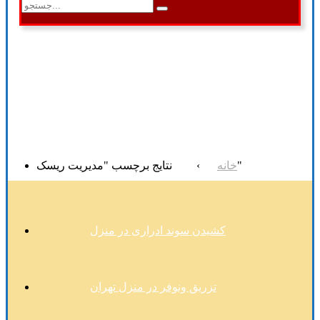
نتایج برچسب "مدیریت ریسک"
خانه
›
کشیدن سوند ادراری در منزل
تزریق ونوفر در منزل تهران