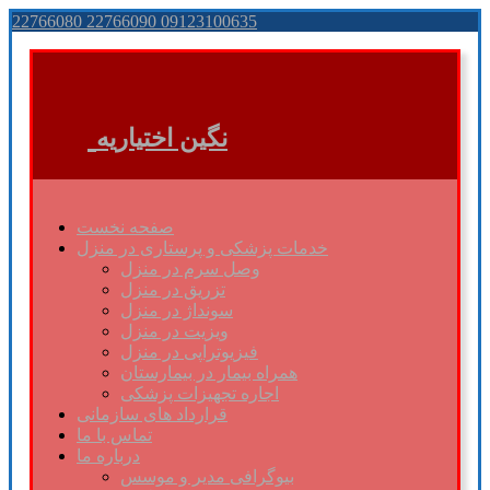
22766080 22766090 09123100635
نگین اختیاریه
صفحه نخست
خدمات پزشکی و پرستاری در منزل
وصل سرم در منزل
تزریق در منزل
سونداژ در منزل
ویزیت در منزل
فیزیوتراپی در منزل
همراه بیمار در بیمارستان
اجاره تجهیزات پزشکی
قرارداد های سازمانی
تماس با ما
درباره ما
بیوگرافی مدیر و موسس