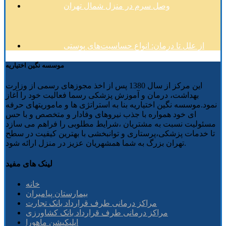
وصل سرم در منزل شمال تهران
از علل تا درمان: انواع حساسیت‌های پوستی
موسسه نگین اختیاریه
این مرکز از سال 1380 پس از اخذ مجوزهای رسمی از وزارت
بهداشت، درمان و آموزش پزشکی رسما فعالیت خود را آغاز
نمود.موسسه نگین اختیاریه بنا به استراتژی ها و ماموریتهای حرفه
ای خود همواره با جذب نیروهای وفادار و متخصص و با حس
مسئولیت نسبت به مشتریان ،شرایط مطلوبی را فراهم می سازد
تا خدمات پزشکی،پرستاری و توانبخشی با بهترین کیفیت در سطح
تهران بزرگ به شما همشهریان عزیز در منزل ارائه شود.
لینک های مفید
خانه
بیمارستان پیامبران
مراکز درمانی طرف قرارداد بانک تجارت
مراکز درمانی طرف قرارداد بانک کشاورزی
اپلیکیشن ماهورا