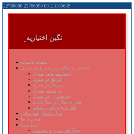
22766080 22766090 09123100635
نگین اختیاریه
صفحه نخست
خدمات پزشکی و پرستاری در منزل
وصل سرم در منزل
تزریق در منزل
سونداژ در منزل
ویزیت در منزل
فیزیوتراپی در منزل
همراه بیمار در بیمارستان
اجاره تجهیزات پزشکی
قرارداد های سازمانی
تماس با ما
درباره ما
بیوگرافی مدیر و موسس