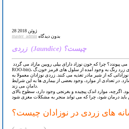
28 ژوئن 2018
بدون دیدگاه
master_admin
زردی (Jaundice) چیست؟
زردی نوزاد، بی رنگی زردی است که در پوست و چشم نوزادان تازه متولد شده دیده می شود. چرا زردی در نوزادان به وقوع می پیوندد؟ چرا که خون نوزاد دارای بیلی روبین مازاد می گردد (bili-ih-
رندگانه ای زرد رنگ به وجود آمده از سلول های قرمز خون.گ
می آیند (نوزادان زود رس) و تعدادی از نوزادانی که از شیر مادر تغذیه می کنند. زردی نوزادان معمولا به
زد. در تعدادی از موارد، وجود بعضی از بیماری ها به این شرایط
دامان می زند.
. اگرچه، موارد اندک پیچیده و بغرنجی وجود دارد، سطوح بالای
نه های زردی در نوزادان چیست؟