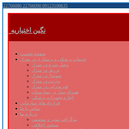
22766080 22766090 09123100635
نگین اختیاریه
صفحه نخست
خدمات پزشکی و پرستاری در منزل
وصل سرم در منزل
تزریق در منزل
سونداژ در منزل
ویزیت در منزل
فیزیوتراپی در منزل
همراه بیمار در بیمارستان
اجاره تجهیزات پزشکی
قرارداد های سازمانی
تماس با ما
درباره ما
بیوگرافی مدیر و موسس
منشور اخلاقی