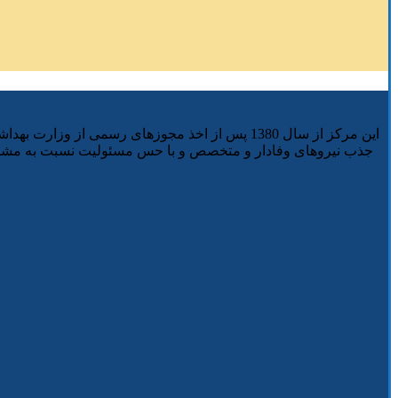
این مرکز از سال 1380 پس از اخذ مجوزهای رسمی ا
جذب نیروهای وفادار و متخصص و با حس مسئولیت نسبت به مشتری