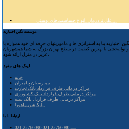
از علل تا درمان: انواع حساسیت‌های پوستی
موسسه نگین اختیاریه
 نگین اختیاریه بنا به استراتژی ها و ماموریتهای حرفه ای خود همواره با
وانبخشی با بهترین کیفیت در سطح تهران بزرگ به شما همشهریان
عزیز در منزل ارائه شود.
لینک های مفید
خانه
بیمارستان پیامبران
مراکز درمانی طرف قرارداد بانک تجارت
مراکز درمانی طرف قرارداد بانک کشاورزی
مراکز درمانی طرف قرارداد بانک سپه
اپلیکیشن ماهورا
ارتباط با ما
021-22766090 ــــ 22766080-021