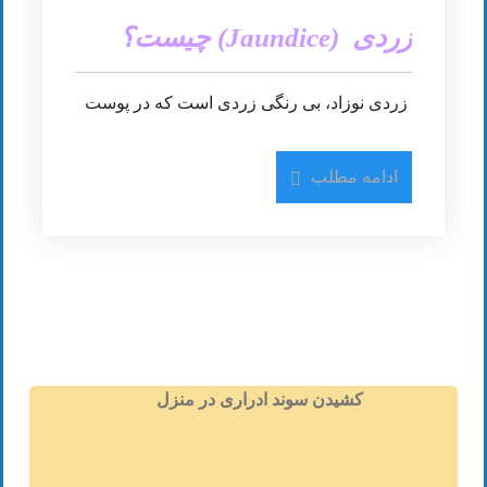
زردی (Jaundice) چیست؟
زردی نوزاد، بی رنگی زردی است که در پوست
و چشم نوزادان تازه متولد شده دیده می شود.
چرا زردی در نوزادان به وقوع می پیوندد؟ چرا
ادامه مطلب
که خون نوزاد دارای بیلی روبین مازاد می گردد
(bili-ih-ROO-bin)، رندگانه ای زرد رنگ به وجود
آمده از سلول های قرمز خون.گ
زردی نوزادان شرایط متداولی است، به ویژه در
نوزادانی که قبل از هفته 38 ام بارداری به دنیا
می آیند (نوزادان زود رس) و تعدادی از نوزادانی
که از شیر مادر تغذیه می کنند. زردی نوزادان
معمولا به خاطر آن رخ می دهد که کبد به اندازه
کافی بلوغ نیافته و کامل نشده است تا بیلی
کشیدن سوند ادراری در منزل
روبین تولید شده در خون را از جریان خون خارج
سازد. در تعدادی از موارد، وجود بعضی از بیماری
ها به این شرایط دامان می زند.