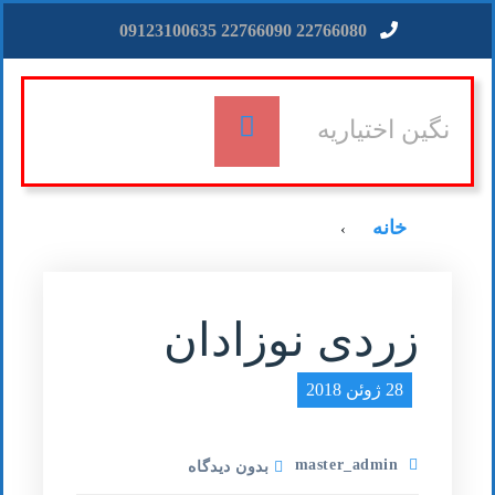
22766080 22766090 09123100635
نگین اختیاریه
خانه
›
زردی نوزادان
28 ژوئن 2018
master_admin
بدون دیدگاه