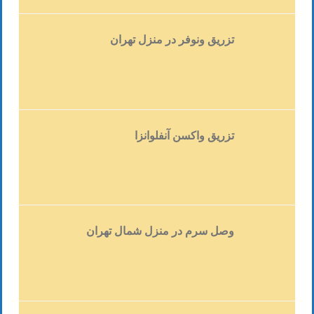
درمان زردی نوزادان اغلب ضروری نیست و در
بسیاری از مواردی که به درمان نیاز دارند،
درمان های غیر تهاجمی، پاسخگو خواهد بود.
تزریق ونوفر در منزل تهران
اگرچه، موارد اندک پیچیده و بغرنجی وجود دارد،
سطوح بالای بیلی روبین باید درمان شود، چرا که
می تواند منجر به مشکلات مغزی شود.
نشانه های زردی در نوزادان چیست؟
تزریق واکسن آنفلوانزا
(بیشتر…)
وصل سرم در منزل شمال تهران