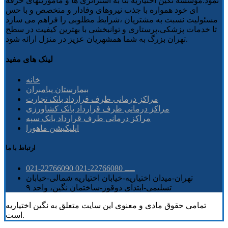
نمود.موسسه نگین اختیاریه بنا به استراتژی ها و ماموریتهای حرفه
ای خود همواره با جذب نیروهای وفادار و متخصص و با حس
مسئولیت نسبت به مشتریان ،شرایط مطلوبی را فراهم می سازد
تا خدمات پزشکی،پرستاری و توانبخشی با بهترین کیفیت در سطح
تهران بزرگ به شما همشهریان عزیز در منزل ارائه شود.
لینک های مفید
خانه
بیمارستان پیامبران
مراکز درمانی طرف قرارداد بانک تجارت
مراکز درمانی طرف قرارداد بانک کشاورزی
مراکز درمانی طرف قرارداد بانک سپه
اپلیکیشن ماهورا
ارتباط با ما
021-22766090 ــــ 22766080-021
تهران-میدان اختیاریه-خیابان اختیاریه شمالی-خیابان
تسلیمی-ابتدای دوقوز-ساختمان نگین، واحد ۹
تمامی حقوق مادی و معنوی این سایت متعلق به نگین اختیاریه
است.