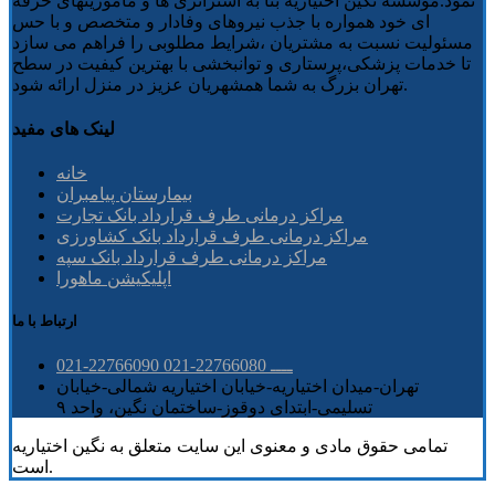
نمود.موسسه نگین اختیاریه بنا به استراتژی ها و ماموریتهای حرفه
ای خود همواره با جذب نیروهای وفادار و متخصص و با حس
مسئولیت نسبت به مشتریان ،شرایط مطلوبی را فراهم می سازد
تا خدمات پزشکی،پرستاری و توانبخشی با بهترین کیفیت در سطح
تهران بزرگ به شما همشهریان عزیز در منزل ارائه شود.
لینک های مفید
خانه
بیمارستان پیامبران
مراکز درمانی طرف قرارداد بانک تجارت
مراکز درمانی طرف قرارداد بانک کشاورزی
مراکز درمانی طرف قرارداد بانک سپه
اپلیکیشن ماهورا
ارتباط با ما
021-22766090 ــــ 22766080-021
تهران-میدان اختیاریه-خیابان اختیاریه شمالی-خیابان
تسلیمی-ابتدای دوقوز-ساختمان نگین، واحد ۹
تمامی حقوق مادی و معنوی این سایت متعلق به نگین اختیاریه
است.