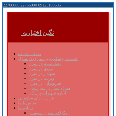
22766080 22766090 09123100635
نگین اختیاریه
صفحه نخست
خدمات پزشکی و پرستاری در منزل
وصل سرم در منزل
تزریق در منزل
سونداژ در منزل
ویزیت در منزل
فیزیوتراپی در منزل
همراه بیمار در بیمارستان
اجاره تجهیزات پزشکی
قرارداد های سازمانی
تماس با ما
درباره ما
بیوگرافی مدیر و موسس