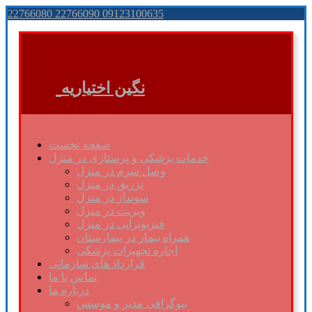
22766080 22766090 09123100635
نگین اختیاریه
صفحه نخست
خدمات پزشکی و پرستاری در منزل
وصل سرم در منزل
تزریق در منزل
سونداژ در منزل
ویزیت در منزل
فیزیوتراپی در منزل
همراه بیمار در بیمارستان
اجاره تجهیزات پزشکی
قرارداد های سازمانی
تماس با ما
درباره ما
بیوگرافی مدیر و موسس