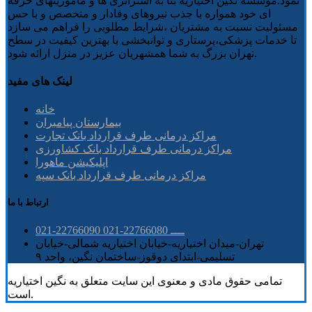
نمود.موسسه نگین اختیاریه بنا به استراتژی ها و ماموریتهای حرفه
ای خود همواره با جذب نیروهای وفادار و متخصص و با حس
مسئولیت نسبت به مشتریان ،شرایط مطلوبی را فراهم می سازد
تا خدمات پزشکی،پرستاری و توانبخشی با بهترین کیفیت در سطح
تهران بزرگ به شما همشهریان عزیز در منزل ارائه شود.
لینک های مفید
خانه
بیمارستان پیامبران
مراکز درمانی طرف قرارداد بانک تجارت
مراکز درمانی طرف قرارداد بانک کشاورزی
اپلیکیشن ماهورا
مراکز درمانی طرف قرارداد بانک سپه
ارتباط با ما
021-22766090 ــــ 22766080-021
تهران-میدان اختیاریه-خیابان اختیاریه شمالی-خیابان
تسلیمی-ابتدای دوقوز-ساختمان نگین، واحد ۹
تمامی حقوق مادی و معنوی این سایت متعلق به نگین اختیاریه
است.