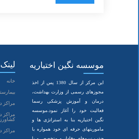
تزریق در منزل، راحتی و ایمنی در یک جا
!
لینک 
موسسه نگین اختیاریه
شما می‌توانید با استفاده از خدمات
تزریقات
در م
خانه
این مرکز از سال 1380 پس از اخذ
مجوزهای رسمی از وزارت بهداشت،
بیمارستا
تقریبا همه‌ی ما در طول زندگی‌
چندین بار به تزر
درمان و آموزش پزشکی رسما
مراکز د
تا آمپول‌های درمانی یا تقویتی
.
فعالیت خود را آغاز نمود.موسسه
مراکز د
کشاورز
نگین اختیاریه بنا به استراتژی ها و
ماموریتهای حرفه ای خود همواره با
مراکز د
شاید بتوان گفت تزریقات یکی از رایج‌ترین اقد
جذب نیروهای وفادار و متخصص و با