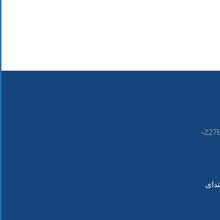
021-22766090 ــــ 22766080-
تدای