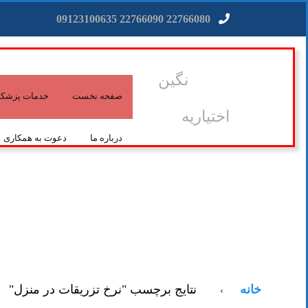
22766080 22766090 09123100635
نگین
صفحه نخست
خدمات پزشکی 
اختیاریه
درباره ما
دعوت به همکاری
خانه
نتایج برچسب "نرخ تزریقات در منزل"
›