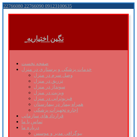
22766080 22766090 09123100635
نگین اختیاریه
صفحه نخست
خدمات پزشکی و پرستاری در منزل
وصل سرم در منزل
تزریق در منزل
سونداژ در منزل
ویزیت در منزل
فیزیوتراپی در منزل
همراه بیمار در بیمارستان
اجاره تجهیزات پزشکی
قرارداد های سازمانی
تماس با ما
درباره ما
بیوگرافی مدیر و موسس