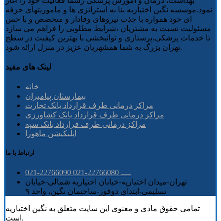
بهداشت، درمان و آموزش پزشکی رسما فعالیت خود را آغاز
نمود.موسسه نگین اختیاریه بنا به استراتژی ها و ماموریتهای حرفه
ای خود همواره با جذب نیروهای وفادار و متخصص و با حس
مسئولیت نسبت به مشتریان ،شرایط مطلوبی را فراهم می سازد
تا خدمات پزشکی،پرستاری و توانبخشی با بهترین کیفیت در سطح
تهران بزرگ به شما همشهریان عزیز در منزل ارائه شود.
لینک های مفید
خانه
بیمارستان پیامبران
مراکز درمانی طرف قرارداد بانک تجارت
مراکز درمانی طرف قرارداد بانک کشاورزی
مراکز درمانی طرف قرارداد بانک سپه
اپلیکیشن ماهورا
ارتباط با ما
021-22766090 ــــ 22766080-021
تهران-میدان اختیاریه-خیابان اختیاریه شمالی-خیابان
تسلیمی-ابتدای دوقوز-ساختمان نگین، واحد ۹
تمامی حقوق مادی و معنوی این سایت متعلق به نگین اختیاریه
است.