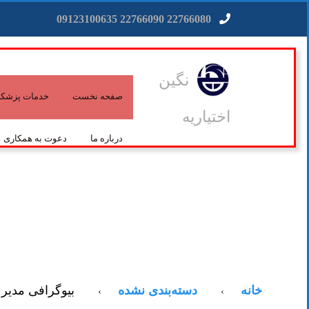
22766080 22766090 09123100635
نگین
صفحه نخست
خدمات پزشکی 
اختیاریه
درباره ما
دعوت به همکاری
خانه
دسته‌بندی نشده
بیوگرافی مدی
›
›