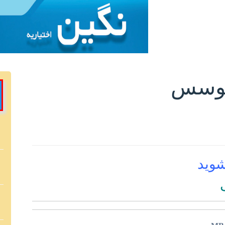
 موسس
شوید