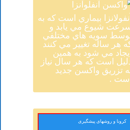
نفولانزا بيماري است که به
رعت شيوع مي يابد و
وسط سويه هاي مختلفي
ه هر ساله تغيير مي کنند
يجاد مي شود به همين
ليل است که هر سال نياز
ه تزريق واکسن جديد
ست .
کرونا و روشهای پیشگیری