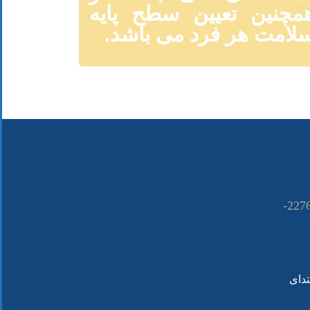
مچنین تعیین سطح پایه
لامت هر فرد می باشد.
021-22766090 ــــ 22766080-
تدای