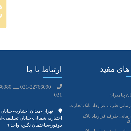
ه
س
های مفید
ارتباط با ما
021
ن پیامبران
رمانی طرف قرارداد بانک تجارت
تهران-میدان اختیاریه-خیابان
رمانی طرف قرارداد بانک
اختیاریه شمالی-خیابان تسلیمی-اب
ی
دوقوز-ساختمان نگین، واحد ۹