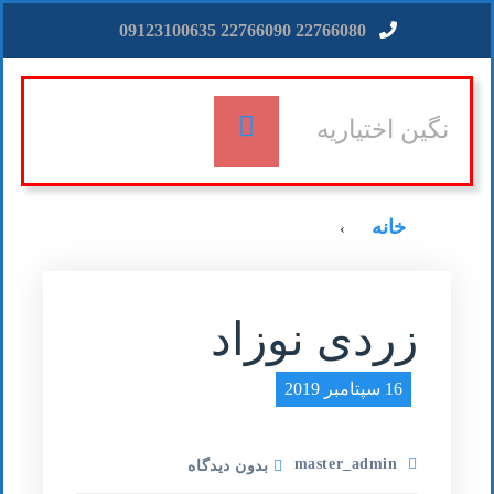
22766080 22766090 09123100635
نگین اختیاریه
خانه
›
زردی نوزاد
16 سپتامبر 2019
master_admin
بدون دیدگاه