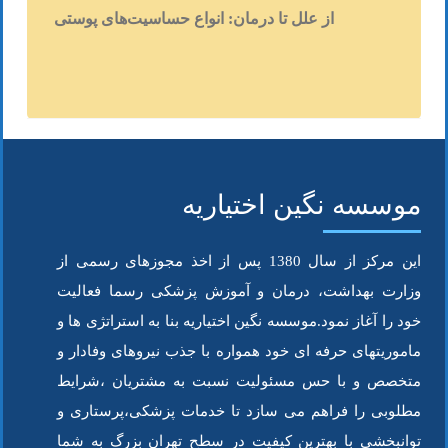
از علل تا درمان: انواع حساسیت‌های پوستی
در پاسخ باید گفت در اکثر مواقع خیر! زردی
نوزاد یک عارضه شایع در نوزادان است و تقریبا
هشتاد درصد نوزادانی که به دنیا می آیند به زردی
مبتلا می شوند.
این عارضه با توجه به میزان سطح بیلی روبین ها
و شدت زردی می تواند خطرناک باشد ! البته
بستگی به سن، وزن و نارس بودن نوزاد دارد.
موسسه نگین اختیاریه
اگر نوزادی در زمان ۹ ماهگی خودش به دنیا
این مرکز از سال 1380 پس از اخذ مجوزهای رسمی از
آمده باشد و از وزن مناسبی برخوردار باشد، اگر
وزارت بهداشت، درمان و آموزش پزشکی رسما فعالیت
سطح بیلی روبین هایش ۱۲ باشد، زردی هیچ
خود را آغاز نمود.موسسه نگین اختیاریه بنا به استراتژی ها و
خطری برایش ندارد،
چرا که کبد این نوزاد به تکامل رسیده و می تواند
ماموریتهای حرفه ای خود همواره با جذب نیروهای وفادار و
بیلی روبین ها را از خودش دفع کند. بلعکس
متخصص و با حس مسئولیت نسبت به مشتریان ،شرایط
نوزادی که زودتر از زمان تعیین شده با وزن دو
مطلوبی را فراهم می سازد تا خدمات پزشکی،پرستاری و
کیلوگرم به دنیا می آید و سطح بیلی روبین هم ۱۴
توانبخشی با بهترین کیفیت در سطح تهران بزرگ به شما
وضعیت ادرار و مدفوع!