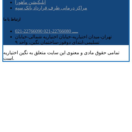
اپلیکیشن ماهورا
مراکز درمانی طرف قرارداد بانک سپه
ارتباط با ما
021-22766090 ــــ 22766080-021
تهران-میدان اختیاریه-خیابان اختیاریه شمالی-خیابان
تسلیمی-ابتدای دوقوز-ساختمان نگین، واحد ۹
تمامی حقوق مادی و معنوی این سایت متعلق به نگین اختیاریه
است.