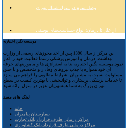
وصل سرم در منزل شمال تهران
از علل تا درمان: انواع حساسیت‌های پوستی
موسسه نگین اختیاریه
این مرکز از سال 1380 پس از اخذ مجوزهای رسمی از وزارت
بهداشت، درمان و آموزش پزشکی رسما فعالیت خود را آغاز
نمود.موسسه نگین اختیاریه بنا به استراتژی ها و ماموریتهای حرفه
ای خود همواره با جذب نیروهای وفادار و متخصص و با حس
مسئولیت نسبت به مشتریان ،شرایط مطلوبی را فراهم می سازد
تا خدمات پزشکی،پرستاری و توانبخشی با بهترین کیفیت در سطح
تهران بزرگ به شما همشهریان عزیز در منزل ارائه شود.
لینک های مفید
خانه
بیمارستان پیامبران
مراکز درمانی طرف قرارداد بانک تجارت
مراکز درمانی طرف قرارداد بانک کشاورزی