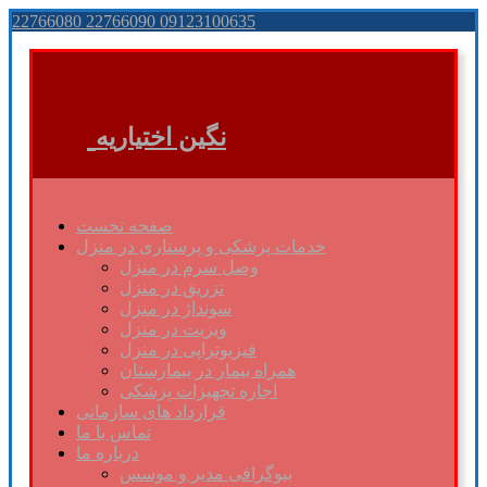
22766080 22766090 09123100635
نگین اختیاریه
صفحه نخست
خدمات پزشکی و پرستاری در منزل
وصل سرم در منزل
تزریق در منزل
سونداژ در منزل
ویزیت در منزل
فیزیوتراپی در منزل
همراه بیمار در بیمارستان
اجاره تجهیزات پزشکی
قرارداد های سازمانی
تماس با ما
درباره ما
بیوگرافی مدیر و موسس