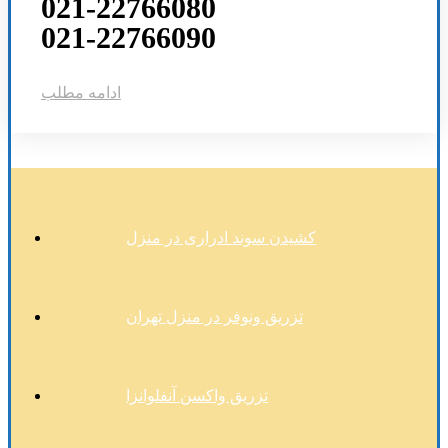
021-22766080
021-22766090
ادامه مطلب
کشیدن سوند ادراری در منزل
تزریق ونوفر در منزل تهران
تزریق واکسن آنفلوانزا