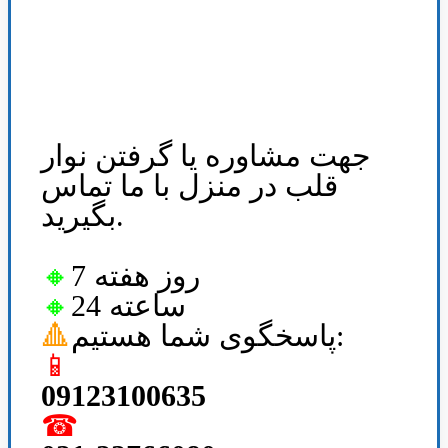
جهت مشاوره یا گرفتن نوار
قلب در منزل با ما تماس
بگیرید.
7 روز هفته
🔸
24 ساعته
🔸
پاسخگوی شما هستیم:
🔺
📱
09123100635
☎