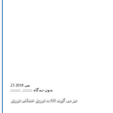
23 می 2018
بدون دیدگاه
master_admin
به تزریق عضلانی تزریق IM نیز می گویند