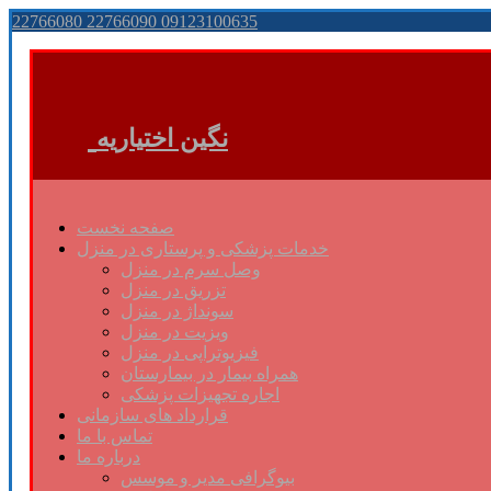
22766080 22766090 09123100635
نگین اختیاریه
صفحه نخست
خدمات پزشکی و پرستاری در منزل
وصل سرم در منزل
تزریق در منزل
سونداژ در منزل
ویزیت در منزل
فیزیوتراپی در منزل
همراه بیمار در بیمارستان
اجاره تجهیزات پزشکی
قرارداد های سازمانی
تماس با ما
درباره ما
بیوگرافی مدیر و موسس