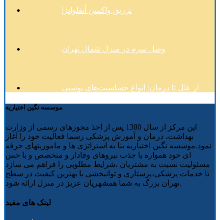
تزریق واکسن آنفلوانزا
وصل سرم در منزل شمال تهران
از علل تا درمان: انواع حساسیت‌های پوستی
موسسه نگین اختیاریه
این مرکز از سال 1380 پس از اخذ مجوزهای رسمی از وزارت
بهداشت، درمان و آموزش پزشکی رسما فعالیت خود را آغاز
نمود.موسسه نگین اختیاریه بنا به استراتژی ها و ماموریتهای حرفه
ای خود همواره با جذب نیروهای وفادار و متخصص و با حس
مسئولیت نسبت به مشتریان ،شرایط مطلوبی را فراهم می سازد
تا خدمات پزشکی،پرستاری و توانبخشی با بهترین کیفیت در سطح
تهران بزرگ به شما همشهریان عزیز در منزل ارائه شود.
لینک های مفید