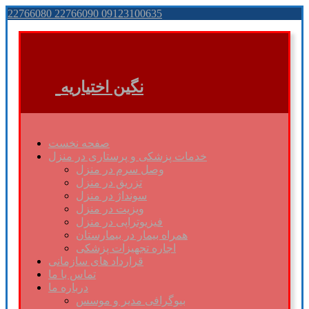
22766080 22766090 09123100635
نگین اختیاریه
صفحه نخست
خدمات پزشکی و پرستاری در منزل
وصل سرم در منزل
تزریق در منزل
سونداژ در منزل
ویزیت در منزل
فیزیوتراپی در منزل
همراه بیمار در بیمارستان
اجاره تجهیزات پزشکی
قرارداد های سازمانی
تماس با ما
درباره ما
بیوگرافی مدیر و موسس