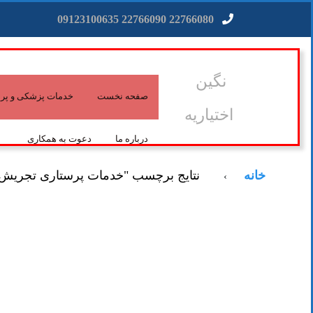
22766080 22766090 09123100635
نگین
صفحه نخست
خدمات پزشکی و پرس
اختیاریه
درباره ما
دعوت به همکاری
خانه
نتایج برچسب "خدمات پرستاری تجریش
›