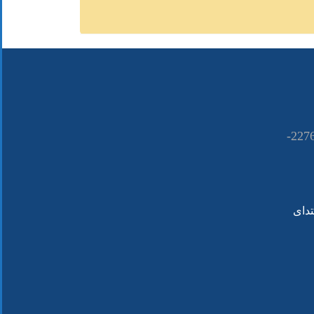
021-22766090 ــــ 22766080-
تدای