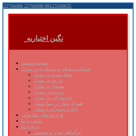
22766080 22766090 09123100635
نگین اختیاریه
صفحه نخست
خدمات پزشکی و پرستاری در منزل
وصل سرم در منزل
تزریق در منزل
سونداژ در منزل
ویزیت در منزل
فیزیوتراپی در منزل
همراه بیمار در بیمارستان
اجاره تجهیزات پزشکی
قرارداد های سازمانی
تماس با ما
درباره ما
بیوگرافی مدیر و موسس