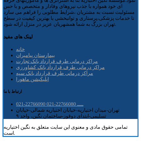
نمود.موسسه نگین اختیاریه بنا به استراتژی ها و ماموریتهای حرفه
ای خود همواره با جذب نیروهای وفادار و متخصص و با حس
مسئولیت نسبت به مشتریان ،شرایط مطلوبی را فراهم می سازد
تا خدمات پزشکی،پرستاری و توانبخشی با بهترین کیفیت در سطح
تهران بزرگ به شما همشهریان عزیز در منزل ارائه شود.
لینک های مفید
خانه
بیمارستان پیامبران
مراکز درمانی طرف قرارداد بانک تجارت
مراکز درمانی طرف قرارداد بانک کشاورزی
مراکز درمانی طرف قرارداد بانک سپه
اپلیکیشن ماهورا
ارتباط با ما
021-22766090 ــــ 22766080-021
تهران-میدان اختیاریه-خیابان اختیاریه شمالی-خیابان
تسلیمی-ابتدای دوقوز-ساختمان نگین، واحد ۹
تمامی حقوق مادی و معنوی این سایت متعلق به نگین اختیاریه
است.