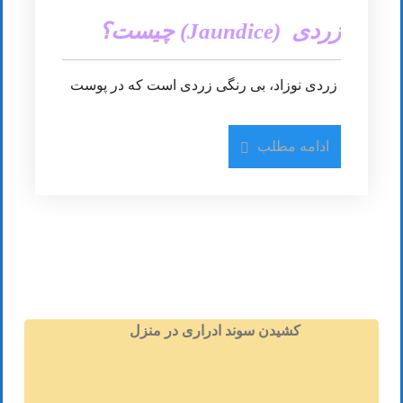
زردی (Jaundice) چیست؟
زردی نوزاد، بی رنگی زردی است که در پوست
و چشم نوزادان تازه متولد شده دیده می شود.
چرا زردی در نوزادان به وقوع می پیوندد؟ چرا
ادامه مطلب
که خون نوزاد دارای بیلی روبین مازاد می گردد
(bili-ih-ROO-bin)، رندگانه ای زرد رنگ به وجود
آمده از سلول های قرمز خون.گ
زردی نوزادان شرایط متداولی است، به ویژه در
نوزادانی که قبل از هفته 38 ام بارداری به دنیا
می آیند (نوزادان زود رس) و تعدادی از نوزادانی
که از شیر مادر تغذیه می کنند. زردی نوزادان
معمولا به خاطر آن رخ می دهد که کبد به اندازه
کافی بلوغ نیافته و کامل نشده است تا بیلی
کشیدن سوند ادراری در منزل
روبین تولید شده در خون را از جریان خون خارج
سازد. در تعدادی از موارد، وجود بعضی از بیماری
ها به این شرایط دامان می زند.