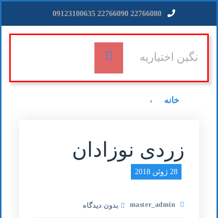
22766080 22766090 09123100635
نگین اختیاریه
خانه
›
زردی نوزادان
28 ژوئن 2018
master_admin
بدون دیدگاه