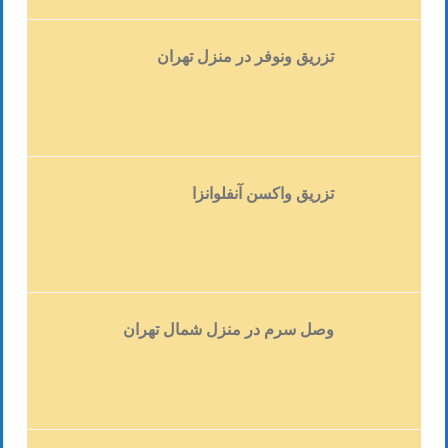
درمان زردی نوزادان اغلب ضروری نیست و در
بسیاری از مواردی که به درمان نیاز دارند،
درمان های غیر تهاجمی، پاسخگو خواهد بود.
تزریق ونوفر در منزل تهران
اگرچه، موارد اندک پیچیده و بغرنجی وجود دارد،
سطوح بالای بیلی روبین باید درمان شود، چرا که
می تواند منجر به مشکلات مغزی شود.
نشانه های زردی در نوزادان چیست؟
تزریق واکسن آنفلوانزا
(بیشتر…)
وصل سرم در منزل شمال تهران