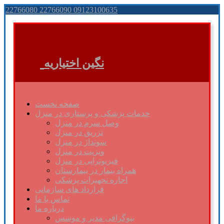
22766080 22766090 09123100635
نگین اختیاریه
صفحه نخست
خدمات پزشکی و پرستاری در منزل
وصل سرم در منزل
تزریق در منزل
سونداژ در منزل
ویزیت در منزل
فیزیوتراپی در منزل
همراه بیمار در بیمارستان
اجاره تجهیزات پزشکی
قرارداد های سازمانی
تماس با ما
درباره ما
بیوگرافی مدیر و موسس