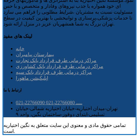
نمود.موسسه نگین اختیاریه بنا به استراتژی ها و ماموریتهای حرفه
ای خود همواره با جذب نیروهای وفادار و متخصص و با حس
مسئولیت نسبت به مشتریان ،شرایط مطلوبی را فراهم می سازد
تا خدمات پزشکی،پرستاری و توانبخشی با بهترین کیفیت در سطح
تهران بزرگ به شما همشهریان عزیز در منزل ارائه شود.
لینک های مفید
خانه
بیمارستان پیامبران
مراکز درمانی طرف قرارداد بانک تجارت
مراکز درمانی طرف قرارداد بانک کشاورزی
مراکز درمانی طرف قرارداد بانک سپه
اپلیکیشن ماهورا
ارتباط با ما
021-22766090 ــــ 22766080-021
تهران-میدان اختیاریه-خیابان اختیاریه شمالی-خیابان
تسلیمی-ابتدای دوقوز-ساختمان نگین، واحد ۹
تمامی حقوق مادی و معنوی این سایت متعلق به نگین اختیاریه
است.