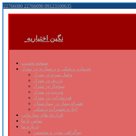
22766080 22766090 09123100635
نگین اختیاریه
صفحه نخست
خدمات پزشکی و پرستاری در منزل
وصل سرم در منزل
تزریق در منزل
سونداژ در منزل
ویزیت در منزل
فیزیوتراپی در منزل
همراه بیمار در بیمارستان
اجاره تجهیزات پزشکی
قرارداد های سازمانی
تماس با ما
درباره ما
بیوگرافی مدیر و موسس