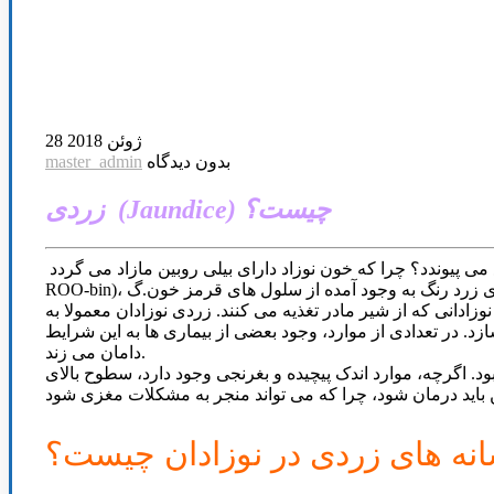
28 ژوئن 2018
بدون دیدگاه
master_admin
زردی (Jaundice) چیست؟
زردی نوزاد، بی رنگی زردی است که در پوست و چشم نوزادان تازه متولد شده دیده می شود. چرا زردی در نوزادان به وقوع می پیوندد؟ چرا که خون نوزاد دارای بیلی روبین مازاد می گردد (bili-ih-
رندگانه ای زرد رنگ به وجود آمده از سلول های قرمز خون.گ
می آیند (نوزادان زود رس) و تعدادی از نوزادانی که از شیر مادر تغذیه می کنند. زردی نوزادان معمولا به
زد. در تعدادی از موارد، وجود بعضی از بیماری ها به این شرایط
دامان می زند.
. اگرچه، موارد اندک پیچیده و بغرنجی وجود دارد، سطوح بالای
نه های زردی در نوزادان چیست؟