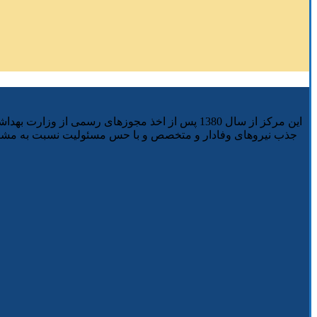
این مرکز از سال 1380 پس از اخذ مجوزهای رسمی ا
جذب نیروهای وفادار و متخصص و با حس مسئولیت نسبت به مشتری