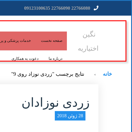
22766080 22766090 09123100635
نگین
صفحه نخست
خدمات پزشکی و پرس
اختیاریه
درباره ما
دعوت به همکاری
خانه
نتایج برچسب "زردی نوزاد روی 9"
›
زردی نوزادان
28 ژوئن 2018