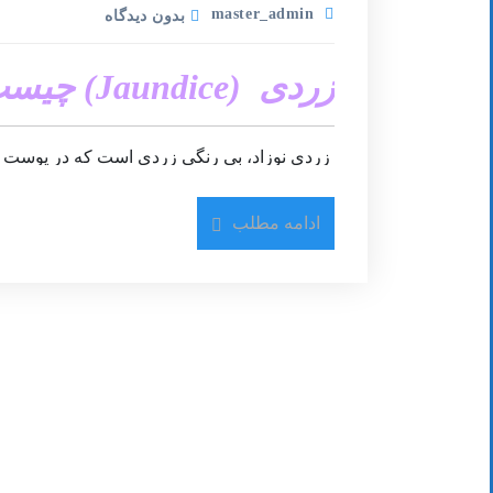
master_admin
بدون دیدگاه
زردی (Jaundice) چیست؟
زردی نوزاد، بی رنگی زردی است که در پوست و 
رندگانه ای زرد رنگ به وجود آمده از سلول های
ادامه مطلب
(نوزادان زود رس) و تعدادی از نوزادانی که از شی
رخ می دهد که کبد به اندازه کافی بلوغ نیافته و 
جریان خون خارج سازد. در تعدادی از موارد، وجو
درمان زردی نوزادان اغلب ضروری نیست و در بسی
تهاجمی، پاسخگو خواهد بود. اگرچه، موارد اندک پ
درمان شود، چرا که می تواند منجر به مشکلات 
نشانه های زردی در نوزادان چیست؟