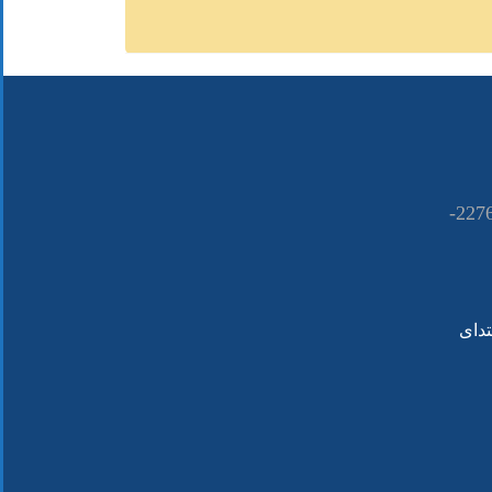
021-22766090 ــــ 22766080-
تدای