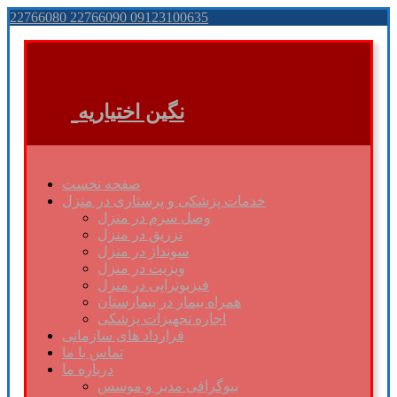
22766080 22766090 09123100635
نگین اختیاریه
صفحه نخست
خدمات پزشکی و پرستاری در منزل
وصل سرم در منزل
تزریق در منزل
سونداژ در منزل
ویزیت در منزل
فیزیوتراپی در منزل
همراه بیمار در بیمارستان
اجاره تجهیزات پزشکی
قرارداد های سازمانی
تماس با ما
درباره ما
بیوگرافی مدیر و موسس