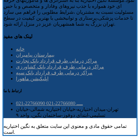
نمود.موسسه نگین اختیاریه بنا به استراتژی ها و ماموریتهای حرفه
ای خود همواره با جذب نیروهای وفادار و متخصص و با حس
مسئولیت نسبت به مشتریان ،شرایط مطلوبی را فراهم می سازد
تا خدمات پزشکی،پرستاری و توانبخشی با بهترین کیفیت در سطح
تهران بزرگ به شما همشهریان عزیز در منزل ارائه شود.
لینک های مفید
خانه
بیمارستان پیامبران
مراکز درمانی طرف قرارداد بانک تجارت
مراکز درمانی طرف قرارداد بانک کشاورزی
مراکز درمانی طرف قرارداد بانک سپه
اپلیکیشن ماهورا
ارتباط با ما
021-22766090 ــــ 22766080-021
تهران-میدان اختیاریه-خیابان اختیاریه شمالی-خیابان
تسلیمی-ابتدای دوقوز-ساختمان نگین، واحد ۹
تمامی حقوق مادی و معنوی این سایت متعلق به نگین اختیاریه
است.