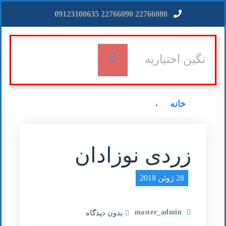
22766080 22766090 09123100635
نگین اختیاریه
خانه
›
زردی نوزادان
28 ژوئن 2018
master_admin
بدون دیدگاه