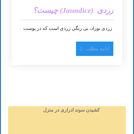
زردی (Jaundice) چیست؟
زردی نوزاد، بی رنگی زردی است که در پوست
و چشم نوزادان تازه متولد شده دیده می شود.
چرا زردی در نوزادان به وقوع می پیوندد؟ چرا
ادامه مطلب
که خون نوزاد دارای بیلی روبین مازاد می گردد
(bili-ih-ROO-bin)، رندگانه ای زرد رنگ به وجود
آمده از سلول های قرمز خون.گ
زردی نوزادان شرایط متداولی است، به ویژه در
نوزادانی که قبل از هفته 38 ام بارداری به دنیا
می آیند (نوزادان زود رس) و تعدادی از نوزادانی
که از شیر مادر تغذیه می کنند. زردی نوزادان
معمولا به خاطر آن رخ می دهد که کبد به اندازه
کافی بلوغ نیافته و کامل نشده است تا بیلی
کشیدن سوند ادراری در منزل
روبین تولید شده در خون را از جریان خون خارج
سازد. در تعدادی از موارد، وجود بعضی از بیماری
ها به این شرایط دامان می زند.