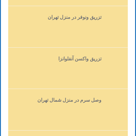
درمان زردی نوزادان اغلب ضروری نیست و در
بسیاری از مواردی که به درمان نیاز دارند،
درمان های غیر تهاجمی، پاسخگو خواهد بود.
تزریق ونوفر در منزل تهران
اگرچه، موارد اندک پیچیده و بغرنجی وجود دارد،
سطوح بالای بیلی روبین باید درمان شود، چرا که
می تواند منجر به مشکلات مغزی شود.
نشانه های زردی در نوزادان چیست؟
تزریق واکسن آنفلوانزا
(بیشتر…)
وصل سرم در منزل شمال تهران