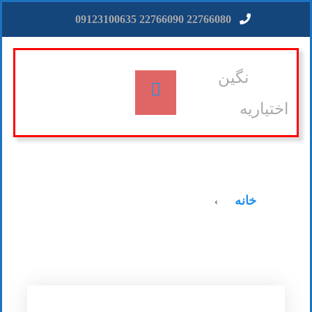
22766080 22766090 09123100635
نگین
اختیاریه
خانه
›