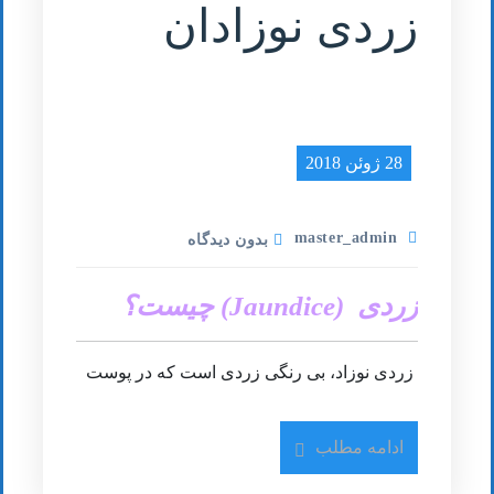
زردی نوزادان
28 ژوئن 2018
master_admin
بدون دیدگاه
زردی (Jaundice) چیست؟
زردی نوزاد، بی رنگی زردی است که در پوست
و چشم نوزادان تازه متولد شده دیده می شود.
چرا زردی در نوزادان به وقوع می پیوندد؟ چرا
ادامه مطلب
که خون نوزاد دارای بیلی روبین مازاد می گردد
(bili-ih-ROO-bin)، رندگانه ای زرد رنگ به وجود