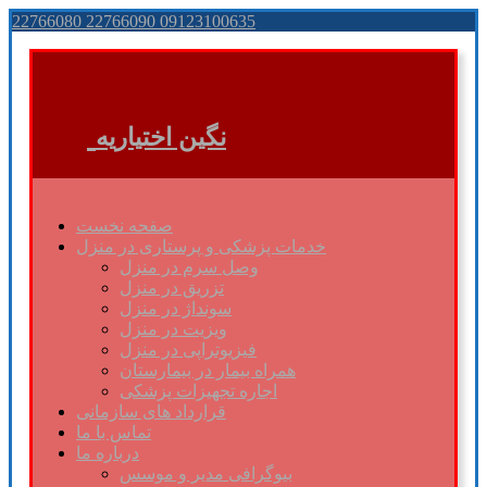
22766080 22766090 09123100635
نگین اختیاریه
صفحه نخست
خدمات پزشکی و پرستاری در منزل
وصل سرم در منزل
تزریق در منزل
سونداژ در منزل
ویزیت در منزل
فیزیوتراپی در منزل
همراه بیمار در بیمارستان
اجاره تجهیزات پزشکی
قرارداد های سازمانی
تماس با ما
درباره ما
بیوگرافی مدیر و موسس