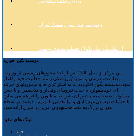
تزریق واکسن آنفلوانزا
وصل سرم در منزل شمال تهران
از علل تا درمان: انواع حساسیت‌های پوستی
موسسه نگین اختیاریه
این مرکز از سال 1380 پس از اخذ مجوزهای رسمی از وزارت
بهداشت، درمان و آموزش پزشکی رسما فعالیت خود را آغاز
نمود.موسسه نگین اختیاریه بنا به استراتژی ها و ماموریتهای حرفه
ای خود همواره با جذب نیروهای وفادار و متخصص و با حس
مسئولیت نسبت به مشتریان ،شرایط مطلوبی را فراهم می سازد
تا خدمات پزشکی،پرستاری و توانبخشی با بهترین کیفیت در سطح
تهران بزرگ به شما همشهریان عزیز در منزل ارائه شود.
لینک های مفید
خانه