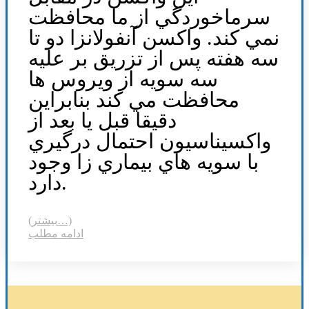
سرماخوردگي از ما محافظت
نمي کند. واکسن آنفولانزا دو تا
سه هفته پس از تزريق بر عليه
سه سويه از ويروس ها
محافظت مي کند بنابراين
دقيقا قبل يا بعد از
واکسيناسيون احتمال درگيري
با سويه هاي بيماري زا وجود
دارد.
(بیشتر…)
ادامه مطلب