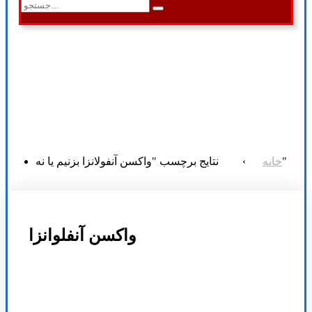
نتایج برچسب "واکسن آنفولانزا بزنیم یا نه"
خانه
›
واکسن آنفلوانزا