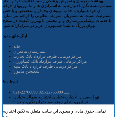
بهداشت، درمان و آموزش پزشکی رسما فعالیت خود را آغاز
نمود.موسسه نگین اختیاریه بنا به استراتژی ها و ماموریتهای حرفه
ای خود همواره با جذب نیروهای وفادار و متخصص و با حس
مسئولیت نسبت به مشتریان ،شرایط مطلوبی را فراهم می سازد
تا خدمات پزشکی،پرستاری و توانبخشی با بهترین کیفیت در سطح
تهران بزرگ به شما همشهریان عزیز در منزل ارائه شود.
لینک های مفید
خانه
بیمارستان پیامبران
مراکز درمانی طرف قرارداد بانک تجارت
مراکز درمانی طرف قرارداد بانک کشاورزی
مراکز درمانی طرف قرارداد بانک سپه
اپلیکیشن ماهورا
ارتباط با ما
021-22766090 ــــ 22766080-021
تهران-میدان اختیاریه-خیابان اختیاریه شمالی-خیابان
تسلیمی-ابتدای دوقوز-ساختمان نگین، واحد ۹
تمامی حقوق مادی و معنوی این سایت متعلق به نگین اختیاریه
است.