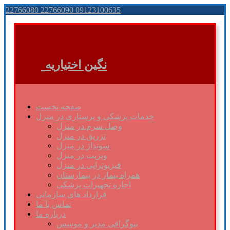
22766080 22766090 09123100635
نگین اختیاریه
صفحه نخست
خدمات پزشکی و پرستاری در منزل
وصل سرم در منزل
تزریق در منزل
سونداژ در منزل
ویزیت در منزل
فیزیوتراپی در منزل
همراه بیمار در بیمارستان
اجاره تجهیزات پزشکی
قرارداد های سازمانی
تماس با ما
درباره ما
بیوگرافی مدیر و موسس