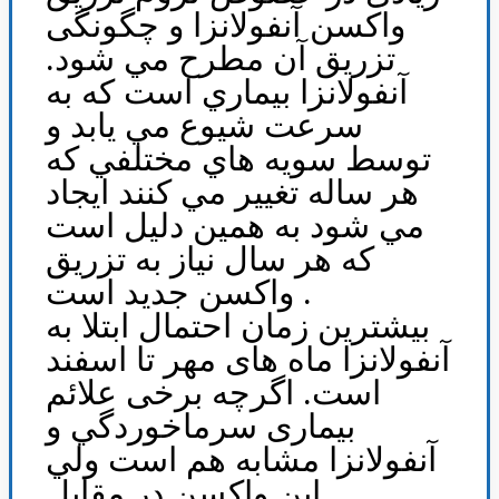
واکسن آنفولانزا و چگونگی
تزريق آن مطرح مي شود.
آنفولانزا بيماري است که به
سرعت شيوع مي يابد و
توسط سويه هاي مختلفي که
هر ساله تغيير مي کنند ايجاد
مي شود به همين دليل است
که هر سال نياز به تزريق
واکسن جديد است .
بیشترین زمان احتمال ابتلا به
آنفولانزا ماه های مهر تا اسفند
است. اگرچه برخی علائم
بیماری سرماخوردگي و
آنفولانزا مشابه هم است ولي
اين واکسن در مقابل