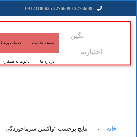
22766080 22766090 09123100635
نگین
صفحه نخست
خدمات پزشکی 
اختیاریه
درباره ما
دعوت به همکاری
خانه
نتایج برچسب "واکسن سرماخوردگی"
›