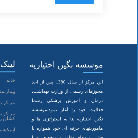
کند. واکسن آنفولانزا دو تا سه هفته پس از تزر
دقيقا قبل يا بعد از واکسيناسيون احتمال درگيري 
لینک 
موسسه نگین اختیاریه
خانه
این مرکز از سال 1380 پس از اخذ
مجوزهای رسمی از وزارت بهداشت،
بیمارستا
درمان و آموزش پزشکی رسما
مراکز د
فعالیت خود را آغاز نمود.موسسه
مراکز د
کشاورز
نگین اختیاریه بنا به استراتژی ها و
ماموریتهای حرفه ای خود همواره با
اپلیکیشن
جذب نیروهای وفادار و متخصص و با