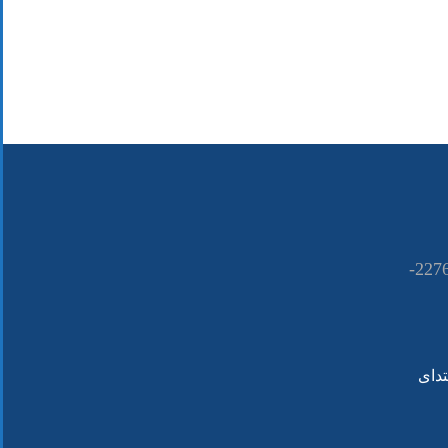
021-22766090 ــــ 22766080-
تدای