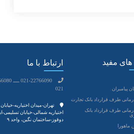
يق بر عليه سه سويه از ويروس ها محافظت مي کند بنابراين
با سويه هاي بيماري زا وجود دارد.
های مفید
ارتباط با ما
021
ن پیامبران
رمانی طرف قرارداد بانک تجارت
تهران-میدان اختیاریه-خیابان
رمانی طرف قرارداد بانک
اختیاریه شمالی-خیابان تسلیمی-اب
ی
دوقوز-ساختمان نگین، واحد ۹
 ماهورا