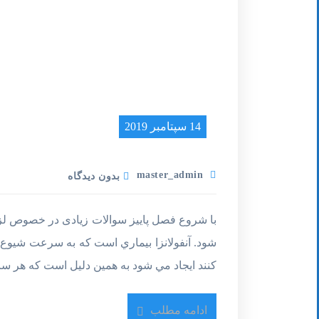
14 سپتامبر 2019
master_admin
بدون دیدگاه
با شروع فصل پاییز سوالات زیادی در خصوص لز
شود. آنفولانزا بيماري است که به سرعت شيوع 
کنند ايجاد مي شود به همين دليل است که هر سا
بیشترین زمان احتمال ابتلا به آنفولانزا م
(بیشتر…)
ادامه مطلب
سرماخوردگي و آنفولانزا مشابه هم است ولي