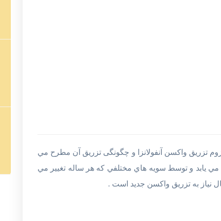
وم تزریق واکسن آنفولانزا و چگونگی تزريق آن مطرح مي
مي يابد و توسط سويه هاي مختلفي که هر ساله تغيير مي
ل نياز به تزريق واکسن جديد است .
اه های مهر تا اسفند است. اگرچه برخی علائم بیماری
 اين واکسن در مقابل سرماخوردگي از ما محافظت نمي