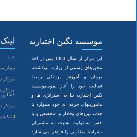
·
وسایل مورد نیاز:
برای وصل سرم در منزل
انفوزیون نیاز است
.
·
آموزش:
افرادی که قرار است سرم را وصل
لینک 
موسسه نگین اختیاریه
وصل سرم ببینند
.
خانه
این مرکز از سال 1380 پس از اخذ
·
مراقبت‌های بهداشتی:
رعایت بهداشت 
مجوزهای رسمی از وزارت بهداشت،
بیمارستا
دست‌ها و استفاده از تجهیزات استریل
درمان و آموزش پزشکی رسما
مراکز د
فعالیت خود را آغاز نمود.موسسه
مراکز د
·
نظارت بر علائم:
پس از وصل سرم، علائم 
کشاورز
نگین اختیاریه بنا به استراتژی ها و
باید بررسی شود
.
ماموریتهای حرفه ای خود همواره با
مراکز د
جذب نیروهای وفادار و متخصص و با
اپلیکیشن
حس مسئولیت نسبت به مشتریان
·
مدت زمان درمان:
بسته به نوع بیماری و
،شرایط مطلوبی را فراهم می سازد
باید تحت نظر پزشک انجام شود
.