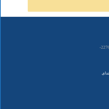
021-22766090 ــــ 22766080-
تدای