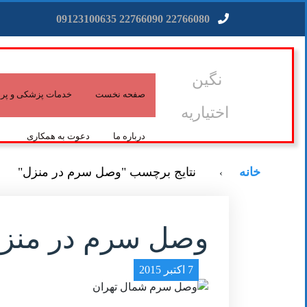
22766080 22766090 09123100635
نگین
صفحه نخست
خدمات پزشکی و پرس
اختیاریه
درباره ما
دعوت به همکاری
خانه
نتایج برچسب "وصل سرم در منزل"
›
وصل سرم در منز
7 اکتبر 2015