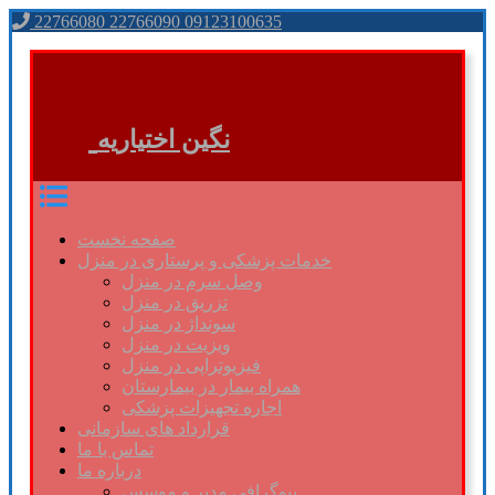
22766080 22766090 09123100635
نگین اختیاریه
صفحه نخست
خدمات پزشکی و پرستاری در منزل
وصل سرم در منزل
تزریق در منزل
سونداژ در منزل
ویزیت در منزل
فیزیوتراپی در منزل
همراه بیمار در بیمارستان
اجاره تجهیزات پزشکی
قرارداد های سازمانی
تماس با ما
درباره ما
بیوگرافی مدیر و موسس