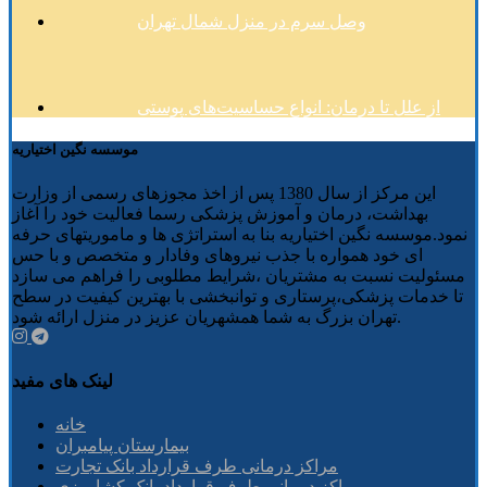
وصل سرم در منزل شمال تهران
از علل تا درمان: انواع حساسیت‌های پوستی
موسسه نگین اختیاریه
این مرکز از سال 1380 پس از اخذ مجوزهای رسمی از وزارت
بهداشت، درمان و آموزش پزشکی رسما فعالیت خود را آغاز
نمود.موسسه نگین اختیاریه بنا به استراتژی ها و ماموریتهای حرفه
ای خود همواره با جذب نیروهای وفادار و متخصص و با حس
مسئولیت نسبت به مشتریان ،شرایط مطلوبی را فراهم می سازد
تا خدمات پزشکی،پرستاری و توانبخشی با بهترین کیفیت در سطح
تهران بزرگ به شما همشهریان عزیز در منزل ارائه شود.
لینک های مفید
خانه
بیمارستان پیامبران
مراکز درمانی طرف قرارداد بانک تجارت
مراکز درمانی طرف قرارداد بانک کشاورزی