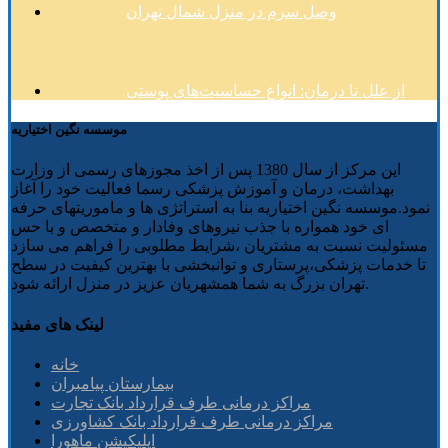
وصل سرم در منزل شمال تهران
از علل تا درمان: انواع حساسیت‌های پوستی
موسسه نگین اختیاریه
این مرکز از سال 1380 پس از اخذ مجوزهای رسمی از وزارت
بهداشت، درمان و آموزش پزشکی رسما فعالیت خود را آغاز
نمود.موسسه نگین اختیاریه بنا به استراتژی ها و ماموریتهای حرفه
ای خود همواره با جذب نیروهای وفادار و متخصص و با حس
مسئولیت نسبت به مشتریان ،شرایط مطلوبی را فراهم می سازد
تا خدمات پزشکی،پرستاری و توانبخشی با بهترین کیفیت در سطح
تهران بزرگ به شما همشهریان عزیز در منزل ارائه شود.
لینک های مفید
خانه
بیمارستان پیامبران
مراکز درمانی طرف قرارداد بانک تجارت
مراکز درمانی طرف قرارداد بانک کشاورزی
اپلیکیشن ماهورا