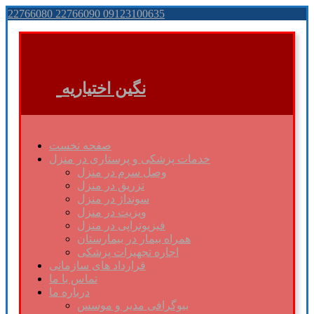
22766080 22766090 09123100635
نگین اختیاریه
صفحه نخست
خدمات پزشکی و پرستاری در منزل
وصل سرم در منزل
تزریق در منزل
سونداژ در منزل
ویزیت در منزل
فیزیوتراپی در منزل
همراه بیمار در بیمارستان
اجاره تجهیزات پزشکی
قرارداد های سازمانی
تماس با ما
درباره ما
بیوگرافی مدیر و موسس