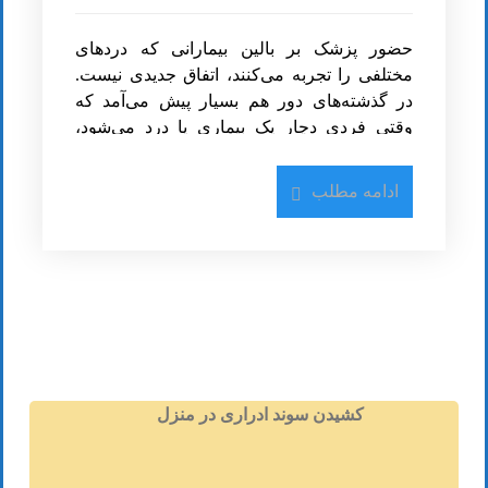
حضور پزشک بر بالین بیمارانی که در‌دهای
مختلفی را تجربه می‌کنند، اتفاق جدیدی نیست.
در گذشته‌های دور هم بسیار پیش می‌آمد که
وقتی فردی دچار یک بیماری یا درد می‌شود،
طبیب یا حکیم شهر را صدا می‌کردند تا بر بالین
ویزیت پزشک عمومی در منزل
بیمار بیاید و مشکلش را شناسایی کند. وجود و
ادامه مطلب
حضور
پزشک در منزل
مزیت‌های زیادی به همراه
حضور یک
پزشک عمومی
در منزل می‌تواند
دارد و در بسیاری از مواقع ضروری است
.
کمک‌های بسیاری به ما بکند. امکان دارد که ما
دردی را تجربه کنیم اما به صورت دقیق ندانیم که
برای این درد یا آسیب، باید به کدام متخصص
مراجعه کنیم
.
پزشک عمومی با بررسی‌های
همچنین یکی از فعالیت‌های مهم پزشک عمومی
بالینی می‌تواند به این سوال ما جواب دهد و به
بررسی آزمایشات دوره‌ای و
چکاپ کامل در
صورت دقیق، تخصصی که برای درمان و بهبود به
منزل
است. پزشک عمومی می‌تواند با مشاهده‌ی
آن نیاز داریم را به ما معرفی نماید
.
آزمایشات
و متناسب با آن، داروهایی تجویز کند
کشیدن سوند ادراری در منزل
یا به ما مراجعه به یک متخصص را توصیه نماید
.
همچنین پزشک عمومی می‌تواند به صورت
دوره‌ای بر بالین بیمار حضور داشته باشد و