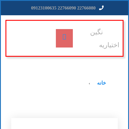
22766080 22766090 09123100635
نگین
اختیاریه
خانه
›