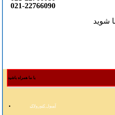
021-22766090
ا شوید
با ما همراه باشید
آمپول کتورولاک