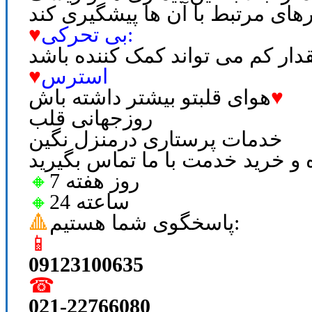
بی تحرکی:
♥
استرس
♥
♥
هوای قلبتو بیشتر داشته باش
روزجهانی قلب
خدمات پرستاری درمنزل نگین
 خرید خدمت با ما تماس بگیرید
7 روز هفته
🔸
24 ساعته
🔸
پاسخگوی شما هستیم:
🔺
📱
09123100635
☎
021-22766080