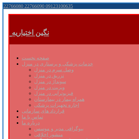
22766080 22766090 09123100635
نگین اختیاریه
صفحه نخست
خدمات پزشکی و پرستاری در منزل
وصل سرم در منزل
تزریق در منزل
سونداژ در منزل
ویزیت در منزل
فیزیوتراپی در منزل
همراه بیمار در بیمارستان
اجاره تجهیزات پزشکی
قرارداد های سازمانی
تماس با ما
درباره ما
بیوگرافی مدیر و موسس
منشور اخلاقی