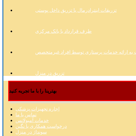
تزریقات اینترادرمال یا تزریق داخل پوستی
طرف قرارداد با بانک مرکزی
به ارائه خدمات پرستاری توسط افراد غیرمتخصص
تزریق در منزل
بهترینا را با ما تجربه کنید
اجاره تجهیزات پزشکی
تماس با ما
خدمات آمبولانس
درخواست همکاری با نگین
سونداژ در منزل