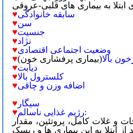
سابقه خانوادگی
♥
سن
♥
جنسیت
♥
نژاد
♥
وضعیت اجتماعی اقتصادی
♥
ون بالا
(بیماری پرفشاری خون)
♥
دیابت
♥
کلسترول بالا
♥
اضافه وزن و چاقی
♥
سیگار
♥
رژیم غذایی ناسالم:
♥
ت و غلات کامل، پروتئین، مقدار
 ابتلا به این بیماری ها و ریسک