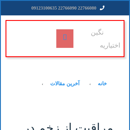
22766080 22766090 09123100635
نگین
اختیاریه
خانه
آخرین مقالات
›
›
مراقبت از زخم در