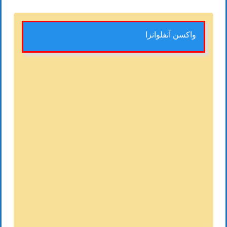
واکسن آنفلوانزا