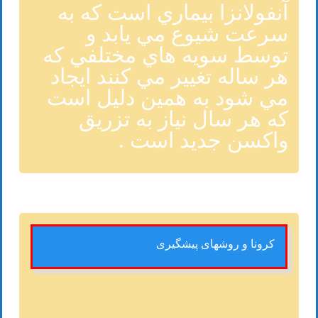
آنفولانزا بيماري است که به
سرعت شيوع مي يابد و
توسط سويه هاي مختلفي که
هر ساله تغيير مي کنند ايجاد
مي شود به همين دليل است
که هر سال نياز به تزريق
واکسن جديد است .
کرونا و روشهای پیشگیری